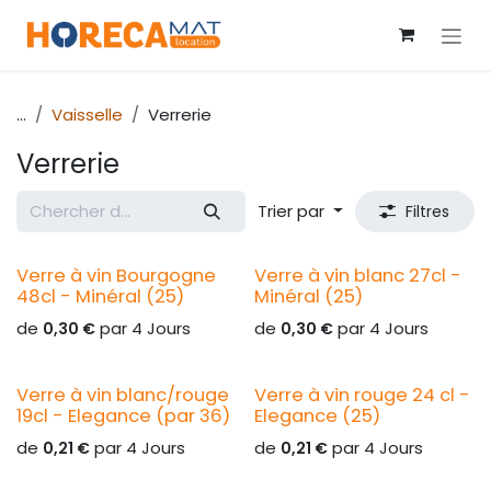
Se rendre au contenu
...
Vaisselle
Verrerie
Verrerie
Trier par
Filtres
Verre à vin Bourgogne
Verre à vin blanc 27cl -
48cl - Minéral (25)
Minéral (25)
de
par
4
Jours
de
par
4
Jours
0,30
€
0,30
€
Verre à vin blanc/rouge
Verre à vin rouge 24 cl -
19cl - Elegance (par 36)
Elegance (25)
de
par
4
Jours
de
par
4
Jours
0,21
€
0,21
€