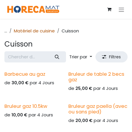
Se rendre au contenu
...
Matériel de cuisine
Cuisson
Cuisson
Trier par
Filtres
Barbecue au gaz
Bruleur de table 2 becs
gaz
de
par
4
Jours
30,00
€
de
par
4
Jours
25,00
€
Bruleur gaz 10.5kw
Bruleur gaz paella (avec
ou sans pied)
de
par
4
Jours
10,00
€
de
par
4
Jours
20,00
€