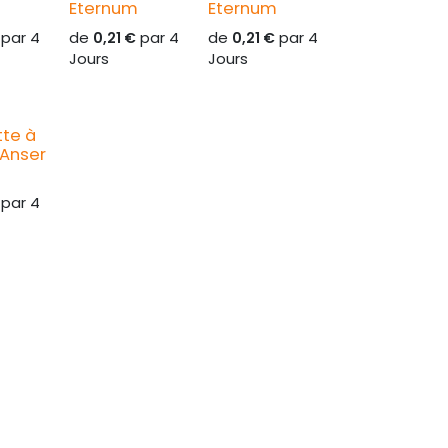
Eternum
Eternum
par
4
de
par
4
de
par
4
0,21
€
0,21
€
Jours
Jours
tte à
 Anser
par
4