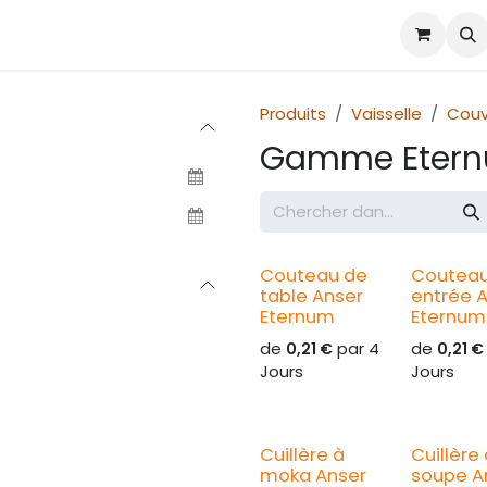
alogue
À propos
Contact
Produits
Vaisselle
Couv
Gamme Eter
Couteau de
Coutea
table Anser
entrée 
Eternum
Eternum
de
par
4
de
0,21
€
0,21
€
Jours
Jours
Cuillère à
Cuillère
moka Anser
soupe A