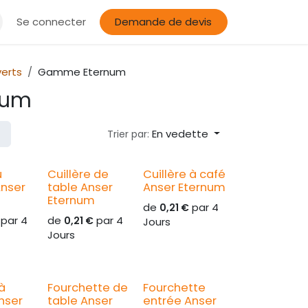
Se connecter
Demande de devis
erts
Gamme Eternum
num
En vedette
Trier par:
u
Cuillère de
Cuillère à café
Anser
table Anser
Anser Eternum
Eternum
de
par
4
0,21
€
par
4
de
par
4
0,21
€
Jours
Jours
 à
Fourchette de
Fourchette
nser
table Anser
entrée Anser