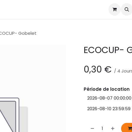
alogue
À propos
Contact
COCUP- Gobelet
ECOCUP- G
0,30
€
/
4
Jour
Période de location