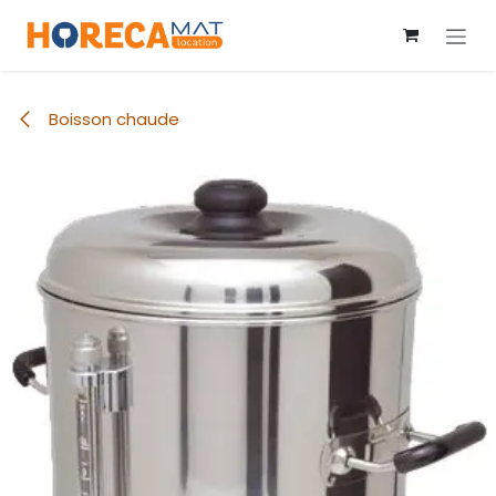
Se rendre au contenu
Boisson chaude